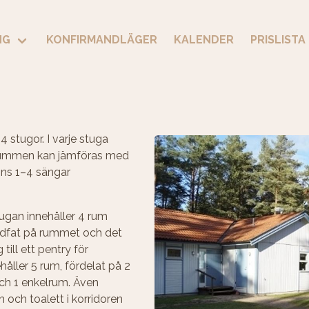
NG
KONFIRMANDLÄGER
KALENDER
PRISLISTA
 stugor. I varje stuga
å rummen kan jämföras med
nns 1–4 sängar
ugan innehåller 4 rum
ndfat på rummet och det
till ett pentry för
åller 5 rum, fördelat på 2
ch 1 enkelrum. Även
och toalett i korridoren