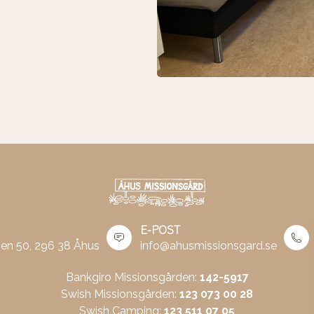
E-POST
en 50, 296 38 Åhus
info@ahusmissionsgard.se
Bankgiro Missionsgården:
142-5917
Swish Missionsgården:
123 073 00 28
Swish Camping:
123 511 07 05