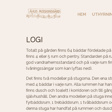
HEM
UTHYRNI
LOGI
Totalt på gården finns 64 bäddar fördelade på 4
finns 4 eller 5 rum och pentry. Standarden p
god vandrarhemsstandard och på varje rum fi
(våningssängar som kan lyftas ned).
Det finns två modeller på stugorna. Den ena st
med 4 bäddar i varje rum. Alla rummen har ha
finns dusch och toalett i korridoren och till gång 
självhushåll. Den andra modellen på stuga inneh
fyrbäddsrum, 1 trebäddsrum, 1 tvåbäddsrum o
denna stuga har handfat på rummen och dusch 