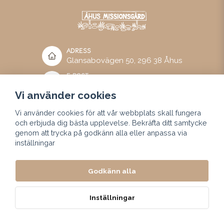
ADRESS
Glansabovägen 50, 296 38 Åhus
E-POST
info@ahusmissionsgard.se
Vi använder cookies
TELEFON
+46 (0) 44 24 75 55
Vi använder cookies för att vår webbplats skall fungera
och erbjuda dig bästa upplevelse. Bekräfta ditt samtycke
genom att trycka på godkänn alla eller anpassa via
Bankgiro Missionsgården:
142-5917
inställningar
Swish Missionsgården:
123 073 00 28
Swish Camping:
123 511 07 05
Godkänn alla
Copyright 2025 © All rights Reserved.
Inställningar
Powered by Nyehandel AB